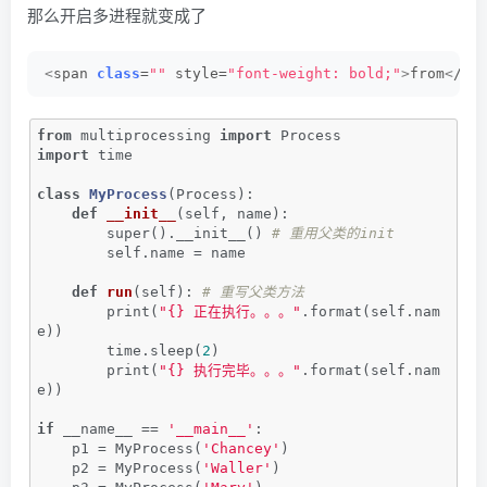
那么开启多进程就变成了
<
span 
class
=
""
 style=
"font-weight: bold;"
>
from
<
/sp
from
 multiprocessing 
import
 Process
import
 time
class
MyProcess
(Process)
:
def
__init__
(self, name)
:
        super().__init__() 
# 重用父类的init
        self.name = name
def
run
(self)
:
# 重写父类方法
        print(
"{} 正在执行。。。"
.format(self.nam
e))
        time.sleep(
2
)
        print(
"{} 执行完毕。。。"
.format(self.nam
e))
if
 __name__ == 
'__main__'
:
    p1 = MyProcess(
'Chancey'
)
    p2 = MyProcess(
'Waller'
)