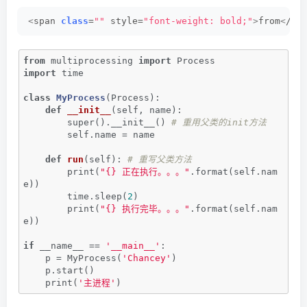
<
span 
class
=
""
 style=
"font-weight: bold;"
>
from
<
/sp
from
 multiprocessing 
import
 Process
import
 time
class
MyProcess
(Process)
:
def
__init__
(self, name)
:
        super().__init__() 
# 重用父类的init方法
        self.name = name
def
run
(self)
:
# 重写父类方法
        print(
"{} 正在执行。。。"
.format(self.nam
e))
        time.sleep(
2
)
        print(
"{} 执行完毕。。。"
.format(self.nam
e))
if
 __name__ == 
'__main__'
:
    p = MyProcess(
'Chancey'
)
    p.start()
    print(
'主进程'
)