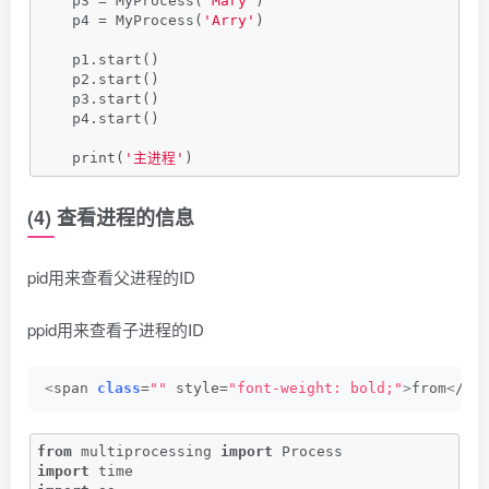
    p3 = MyProcess(
'Mary'
)
    p4 = MyProcess(
'Arry'
)
    p1.start()
    p2.start()
    p3.start()
    p4.start()
    print(
'主进程'
)
(4) 查看进程的信息
pid用来查看父进程的ID
ppid用来查看子进程的ID
<
span 
class
=
""
 style=
"font-weight: bold;"
>
from
<
/sp
from
 multiprocessing 
import
 Process
import
 time