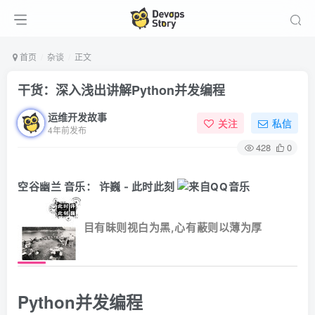
首页
杂谈
正文
干货：深入浅出讲解Python并发编程
运维开发故事
关注
私信
4年前发布
428
0
空谷幽兰
音乐：
许巍 - 此时此刻
目有昧则
视白为黑,心有蔽则以薄为厚
Python并发编程