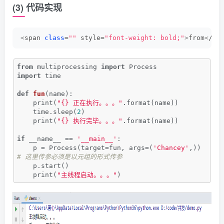
(3) 代码实现
<
span 
class
=
""
 style=
"font-weight: bold;"
>
from
<
/sp
from
 multiprocessing 
import
 Process
import
 time
def
fun
(name)
:
    print(
"{} 正在执行。。。"
.format(name))
    time.sleep(
2
)
    print(
"{} 执行完毕。。。"
.format(name))
if
 __name__ == 
'__main__'
:
    p = Process(target=fun, args=(
'Chancey'
,)) 
# 这里传参必须是以元组的形式传参
    p.start()
    print(
"主线程启动。。。"
)