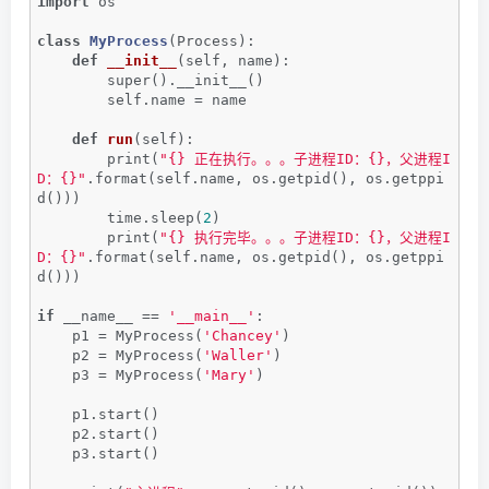
import
 os
class
MyProcess
(Process)
:
def
__init__
(self, name)
:
        super().__init__()
        self.name = name
def
run
(self)
:
        print(
"{} 正在执行。。。子进程ID：{}，父进程I
D：{}"
.format(self.name, os.getpid(), os.getppi
d()))
        time.sleep(
2
)
        print(
"{} 执行完毕。。。子进程ID：{}，父进程I
D：{}"
.format(self.name, os.getpid(), os.getppi
d()))
if
 __name__ == 
'__main__'
:
    p1 = MyProcess(
'Chancey'
)
    p2 = MyProcess(
'Waller'
)
    p3 = MyProcess(
'Mary'
)
    p1.start()
    p2.start()
    p3.start()