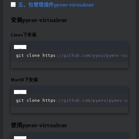
五、包管理插件pyenv-virtualenv
安装pyenv-virtualenv
Linux下安装
git clone https
://github.com/yyuu/pyenv-virtua
MacOS下安装
git clone https
://github.com/pyenv/pyenv-virtu
使用pyenv-virtualenv