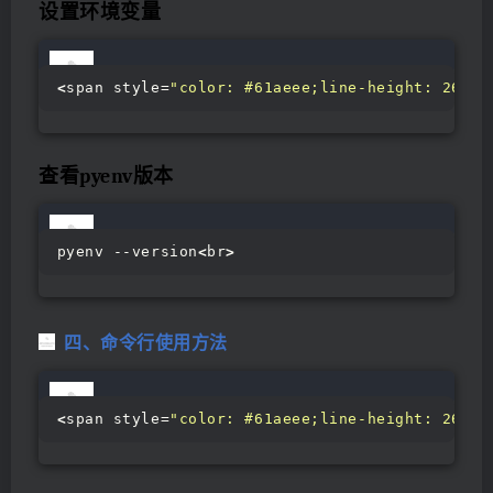
设置环境变量
<
span style=
"color: #61aeee;line-height: 26px;
查看pyenv版本
pyenv --version
<
br
>
四、命令行使用方法
<
span style=
"color: #61aeee;line-height: 26px;