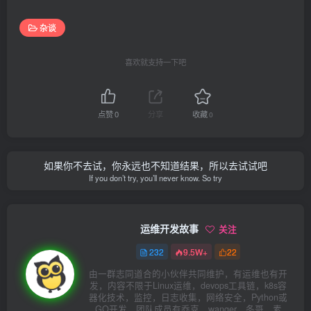
杂谈
喜欢就支持一下吧
点赞
0
分享
收藏
0
如果你不去试，你永远也不知道结果，所以去试试吧
If you don’t try, you’ll never know. So try
运维开发故事
关注
232
9.5W+
22
由一群志同道合的小伙伴共同维护，有运维也有开
发，内容不限于Linux运维，devops工具链，k8s容
器化技术，监控，日志收集，网络安全，Python或
GO开发，团队成员有乔克、wanger、冬哥、素