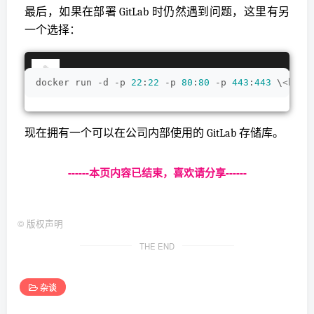
最后，如果在部署 GitLab 时仍然遇到问题，这里有另
一个选择：
docker run -d -p 
22
:
22
 -p 
80
:
80
 -p 
443
:
443
 \
<
br
>
-
现在拥有一个可以在公司内部使用的 GitLab 存储库。
------本页内容已结束，喜欢请分享------
©
版权声明
THE END
杂谈