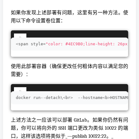
如果你发现上述部署有问题，这里有另一种方法。使
用以下命令设置卷位置：
<
span style=
"color: #4EC9B0;line-height: 26px;"
>
e
使用此部署容器（确保更改任何粗体内容以满足您的
需要）：
docker run--detach\
<
br
>
  --hostname
<
b
>
HOSTNAME
<
/b
上述方法之一应该可以部署 GitLab。如果你仍然有问
题，你可以将向外的 SSH 端口更改为类似 10022 的端
口，这样该选项将类似于_—publish 10022:22。_