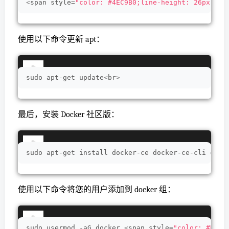
<
span style=
"color: #4EC9B0;line-height: 26px;"
>
e
使用以下命令更新 apt：
sudo apt-get update
<
br
>
最后，安装 Docker 社区版：
sudo apt-get install docker-ce docker-ce-cli cont
使用以下命令将您的用户添加到 docker 组：
sudo usermod -aG docker 
<
span style=
"color: #BD63