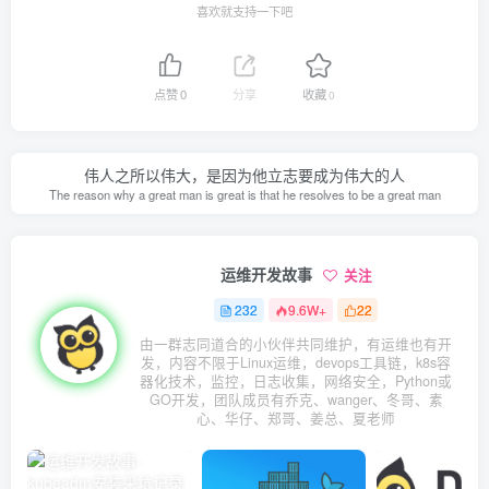
喜欢就支持一下吧
点赞
0
分享
收藏
0
伟人之所以伟大，是因为他立志要成为伟大的人
The reason why a great man is great is that he resolves to be a great man
运维开发故事
关注
232
9.6W+
22
由一群志同道合的小伙伴共同维护，有运维也有开
发，内容不限于Linux运维，devops工具链，k8s容
器化技术，监控，日志收集，网络安全，Python或
GO开发，团队成员有乔克、wanger、冬哥、素
心、华仔、郑哥、姜总、夏老师