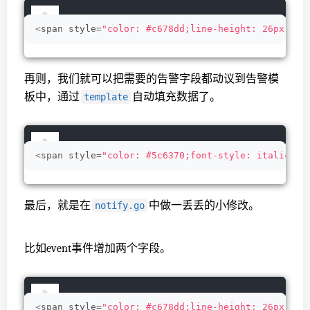
<
span style=
"color: #c678dd;line-height: 26px;"
>
p
再则，我们就可以把需要的告警字段都动议到告警模
板中，通过
自动填充数据了。
template
<
span style=
"color: #5c6370;font-style: italic;li
最后，就是在
中做一丢丢的小修改。
notify.go
比如event事件增加两个字段。
<
span style=
"color: #c678dd;line-height: 26px;"
>
t