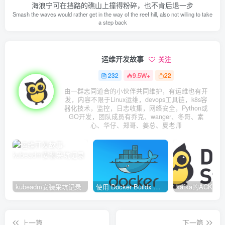
海浪宁可在挡路的礁山上撞得粉碎，也不肯后退一步
Smash the waves would rather get in the way of the reef hill, also not willing to take
a step back
运维开发故事
关注
232
9.5W+
22
由一群志同道合的小伙伴共同维护，有运维也有开
发，内容不限于Linux运维，devops工具链，k8s容
器化技术，监控，日志收集，网络安全，Python或
GO开发，团队成员有乔克、wanger、冬哥、素
心、华仔、郑哥、姜总、夏老师
kubeadm安装采坑记录
使用 Docker Buildx 构建多种系统架构镜像
上一篇
下一篇