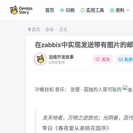
首页
归档
实用工具
资料
首页
杂谈
正文
在zabbix中实现发送带有图片的
运维开发故事
关注
私信
4年前发布
冷暖自知
音乐：
张楚 - 孤独的人是可耻的
夫天地者，
万物之逆旅也；
光阴者，
百代
李白《春夜宴从弟桃花园序》