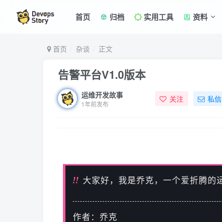
首页
归档
实用工具
资料
首页
杂谈
正文
告警平台V1.0版本
运维开发故事
关注
私信
1年前发布
!!
大家好，我是乔克，一个爱折腾的
作者：乔克