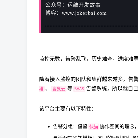
公众号：运维开发故事
博客：www.jokerbai.com
监控无数，告警乱飞，历史难查，进度难
随着接入监控的团队和集群越来越多，告
、
等
告警系统，所以就自
猫
睿象云
SAAS
该平台主要有以下特性：
告警分组：借鉴
协作空间的理念
快猫