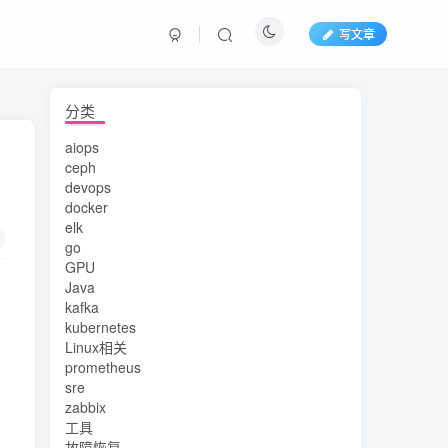
写文章
分类
aiops
ceph
devops
docker
elk
go
GPU
Java
kafka
kubernetes
Linux相关
prometheus
sre
zabbix
工具
故障恢复