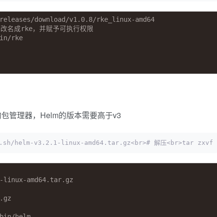
releases/download/v1.0.8/rke_linux-amd64
/下并改名成rke，并赋予可执行权限
in/rke
es的包管理器，Helm的版本需要高于v3
sh/helm-v3.2.1-linux-amd64.tar.gz<br># 解压<br>tar zxvf
-linux-amd64.tar.gz
.gz
bin/helm