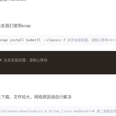
处我们使用snap
snap install kubectl --classic
 # 此处安装较慢，请耐心等待<br># 
assic # 此处安装较慢，请耐心等待
Hub上下载，文件较大，网络原因请自行解决
ke/releases/download/v1.0.8/rke_linux-amd64<br># 将二进