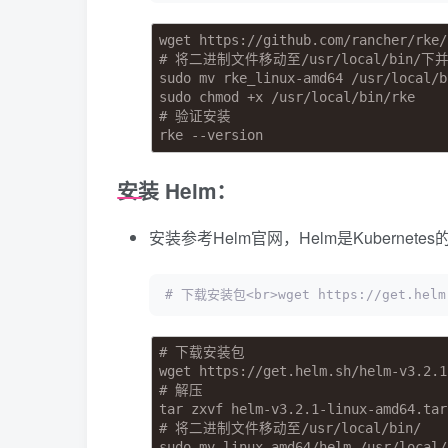
wget https://github.com/rancher/rke/
# 将二进制文件移动至/usr/local/bin
sudo mv rke_linux-amd64 /usr/local/b
sudo chmod +x /usr/local/bin/rke
# 验证安装
rke --version
安装 Helm：
安装参考Helm官网，Helm是Kubernet
# 下载安装包<br>wget https://get.helm.
# 下载安装包
wget https://get.helm.sh/helm-v3.2.1
# 解压
tar zxvf helm-v3.2.1-linux-amd64.tar
# 将二进制文件移动至/usr/local/bin/
sudo mv linux-amd64/helm /usr/local/