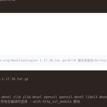
.org/download/nginx-1.17.10.tar.gz<br># 解压安装包<br>tar
-1.17.10.tar.gz
-devel zlib zlib-devel openssl openssl-devel libnl3-deve
有在编译时选择 --with-http_ssl_module 模块