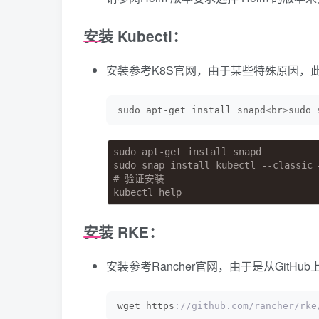
安装 Kubectl：
安装参考K8S官网，由于某些特殊原因，此
sudo apt-get install snapd
<
br
>
sudo 
sudo apt-get install snapd
sudo snap install kubectl --cl
# 验证安装
kubectl help
安装 RKE：
安装参考Rancher官网，由于是从Git
wget https
://github.com/rancher/r