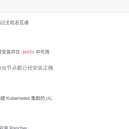
通过主机名互通
经安装并在
中可用
$PATH
保3台节点都已经安装正确
构建 Kubernetes 集群的 cli。
装 Rancher。