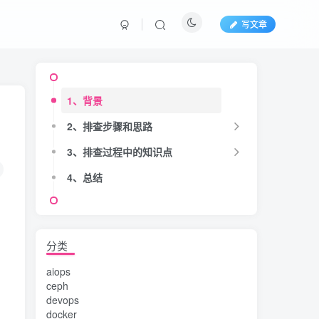
写文章
1、背景
2、排查步骤和思路
3、排查过程中的知识点
4、总结
分类
aiops
ceph
devops
docker