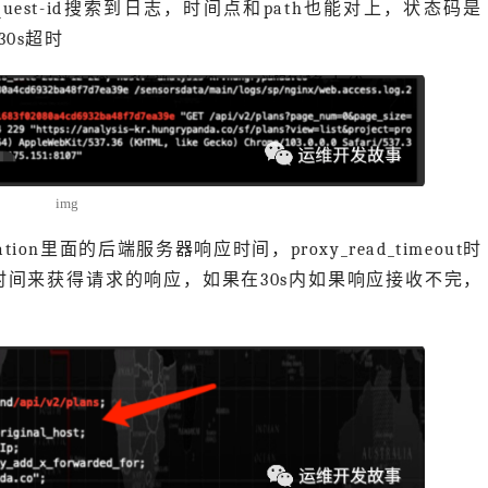
uest-id搜索到日志，时间点和path也能对上，状态码是
30s超时
img
ion里面的后端服务器响应时间，proxy_read_timeout时
s的时间来获得请求的响应，如果在30s内如果响应接收不完，