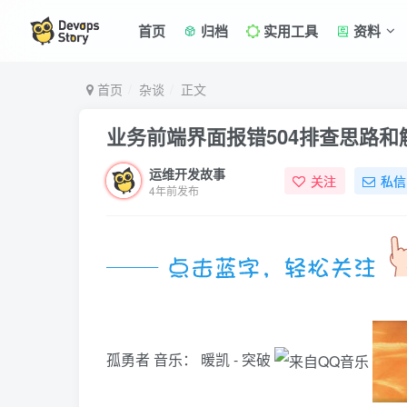
首页
归档
实用工具
资料
首页
杂谈
正文
业务前端界面报错504排查思路和
运维开发故事
关注
私信
4年前发布
孤勇者
音乐：
暖凯 - 突破