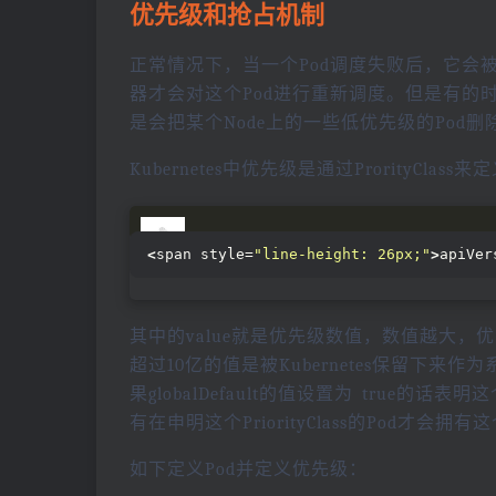
优先级和抢占机制
正常情况下，当一个Pod调度失败后，它会
器才会对这个Pod进行重新调度。但是有的
是会把某个Node上的一些低优先级的Pod
Kubernetes中优先级是通过ProrityClas
<
span style=
"line-height: 26px;"
>
apiVer
其中的value就是优先级数值，数值越大，优
超过10亿的值是被Kubernetes保留下来
果globalDefault的值设置为 true的话表明
有在申明这个PriorityClass的Pod
如下定义Pod并定义优先级：