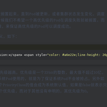
被搁置起来，直到Pod被更新，或者集群状态发生变化，调度
时候我们不希望一个高优先级的Pod在调度失败就被搁置，而
删除，来保证高优先级的Pod可以调度成功。
s来定义，如下：
sion:
<
/span
>
<
span style=
"color: #a6e22e;line-height: 26
先级越高。优先级是一个32bit的整数，最大值不超过10亿，
作为系统Pod使用的，就是为了保证系统Pod不会被抢占。另外如
这个PriorityClass的值会成为系统默认值，如果是false就表示只
才会拥有这个优先级，而对于其他没有申明的，其优先级为0。