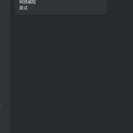
网络编程
面试
出
组