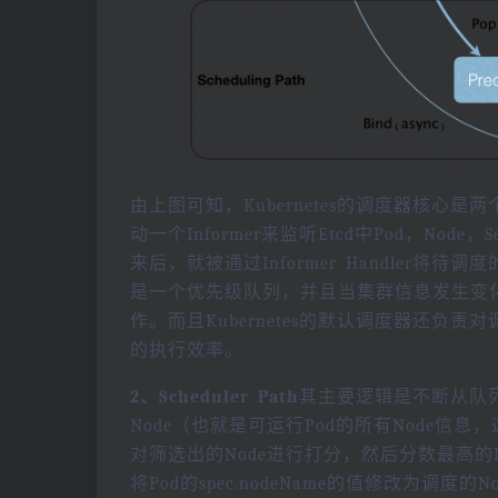
由上图可知，Kubernetes的调度器核心
动一个Informer来监听Etcd中Pod，Nod
来后，就被通过Informer Handler将待
是一个优先级队列，并且当集群信息发生变
作。而且Kubernetes的默认调度器还负责对
的执行效率。
2、Scheduler Path
其主要逻辑是不断从队列中
Node（也就是可运行Pod的所有Node信息，这些信
对筛选出的Node进行打分，然后分数最高
将Pod的spec.nodeName的值修改为调度的