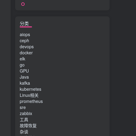
分类
aiops
ceph
devops
docker
elk
go
GPU
Java
kafka
kubernetes
Linux相关
prometheus
sre
zabbix
工具
故障恢复
杂谈