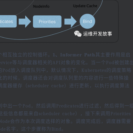
是两个相互独立的控制循环。
1、Informer Path
其主要作用是启
e，Service等与调度器相关的API对象的变化。当一个Pod被创建
调度的Pod放入调度队列中，默认情况下，Kubernetes的调度策略
化的时候，调度器还会对调度队列里的内容进行一些特殊操
调度器缓存（scheduler cache）进行更新，以执行调度算法
出一个Pod，然后调用Predicates进行过滤，然后得到一
息都是来自scheduler cache），接下来调用Priorities
的Node会作为本次调度选择的对象。调度完成后，调度器需要
Node名字，这个步骤称为Bind。