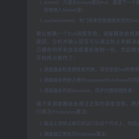
ActiveQ：凡是在ActiveQ里的Pod，都是下
会被放入ActiveQ里；
unschedulableQ：专门用来存放调度失败的Pod
那么如果一个Pod调度失败，调度器就会将其放入
原因，分析并确认是否可以通过抢占来解决
己缓存的所有信息都重新复制一份，然后使
开始抢占操作了：
调度器会检查牺牲者列表，清空这些Pod所携带的nom
调度器会把抢占者的nominatedNodeName
调度器会开启Goroutine，同步的删除牺牲者；
接下来调度器就会通过正常的调度流程，把抢
行两次Predicates算法：
假设上述抢占者已经运行在这个节点上，然后运行Pr
调度器正常执行Predicates算法；