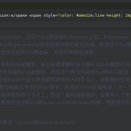
sion:
<
/span
>
<
span style=
"color: #a6e22e;line-height: 26
rityClass，当这个Pod提交给Kubernetes之后，Kubernetes
自动将这个Pod的spec.priority字段设置为我们定义的值。而当这个Pod
比低优先级的Pod先出队，从而尽早完成调度。
占机制就会被触发，这时候调度器就会试图从当前的集群中寻
优先级的Pod被删除，然后这个高优先级的Pod就可以被调
级Pod并不会立即调度到即将抢占的节点上，调度器只会将
ame的值设置为被抢占节点的Node名字，然后这个Pod会重新进入下一
d被调度到哪个节点上。在这个重新调度期间，如果有一个更
会清空原Pod的nominatedNodeName的值，而更高优先
法：ActiveQ和unschedulableQ。