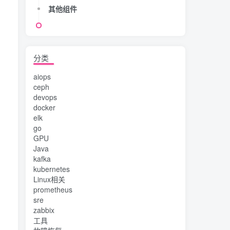
其他组件
分类
aiops
ceph
devops
docker
elk
go
GPU
Java
kafka
kubernetes
Linux相关
prometheus
sre
zabbix
工具