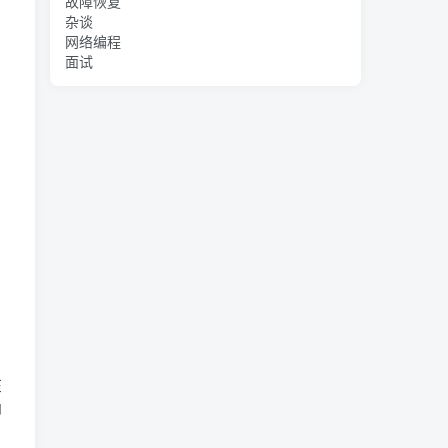
故障恢复
杂谈
网络编程
面试
在
即