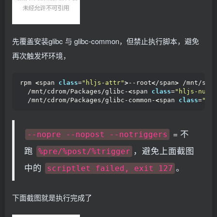
先覆盖安装glibc 与 glibc-common，但禁止执行脚本，避免
再次触发坏环境，
rpm 
<
span 
class
=
"hljs-attr"
>
--root
<
/span
>
 /mnt/sys
  /mnt/cdrom/Packages/glibc-
<
span 
class
=
"hljs-numb
  /mnt/cdrom/Packages/glibc-common-
<
span 
class
=
"hl
= 不
--nopre --nopost --notriggers
跑
，避免上面截图
%pre/%post/%trigger
中的
。
scriptlet failed, exit 127
下面截图就是执行完成了