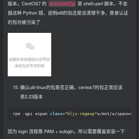
版本，CentOS7 的
是 shell+perl 脚本，不会
authconfig
报这种 Python 错，说明el8的包还是没清理干净，登录认证
的包也被污染了
确认util-linux的包是否正确，centos7的包正常应该
是2.23版本
rpm -qpi 
<
span 
class
=
"hljs-regexp"
>
/mnt/
<
/span
>
cdr
因为 login 流程靠 PAM + sulogin，所以需要覆盖安装一下