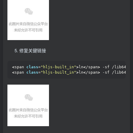
修复关键链接
<
span 
class
=
"hljs-built_in"
>
ln
<
/span
>
 -sf /lib64/l
<
span 
class
=
"hljs-built_in"
>
ln
<
/span
>
 -sf /lib64/l