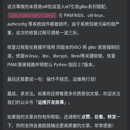
这次事故的本质是el8包误混入el7引发glibc系列错配，
与 PAM/NSS、util-linux、
libc/libcrypt/libnsl
authconfig 等系统组件都被损坏，由于系统包被污染的很严
重，这次的修复过程可谓是一波三折。
修复过程是在救援环境用 同版本的ISO 将 glibc 家族强制回
滚，修复ld-linux、libc、libcrypt、libnsl等关键软链，恢复
PAM/登录链路并将默认 Python 指回 2.7版本。
最后还是要说一句：操作不规范，运维两行泪！
最后，求关注。如果你还想看更多优质原创文章，欢迎关注
我们的公众号「
运维开发故事
」。
如果我的文章对你有所帮助，还请帮忙
点赞、在看、转发
一
下，你的支持会激励我输出更高质量的文章，非常感谢！