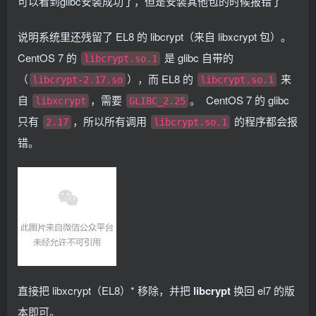
可以看到glibc安装成功了，但是安装其他包的时候报错了
说明系统里还残留了 EL8 的 libcrypt（来自 libxcrypt 包）。
CentOS 7 的
是 glibc 自带的
libcrypt.so.1
（
），而 EL8 的
来
libcrypt-2.17.so
libcrypt.so.1
自
，需要
。 CentOS 7 的 glibc
libxcrypt
GLIBC_2.25
只有
，所以所有调用
的程序都会报
2.17
libcrypt.so.1
错。
直接把 libxcrypt（EL8）* 移除，并把
libcrypt
换回 el7 的版
本即可。