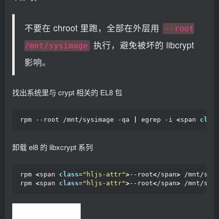
不要在 chroot 里跑，全部在外层用
--root
执行，避免被坏的 libcrypt
/mnt/sysimage
影响。
找出系统里与 crypt 相关的 EL8 包
rpm --root /mnt/sysimage -qa 
|
 egrep -i 
<
span 
clas
卸载 el8 的 libxcrypt 系列
rpm 
<
span 
class
=
"hljs-attr"
>
--root
<
/span
>
 /mnt/sys
rpm 
<
span 
class
=
"hljs-attr"
>
--root
<
/span
>
 /mnt/sys