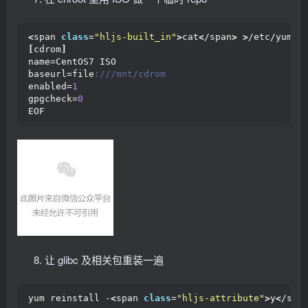
<
span 
class
=
"hljs-built_in"
>
cat
<
/span
>
>
/etc/yum.
r
[
cdrom
]
name=CentOS7 ISO
baseurl=file
:///mnt/cdrom
enabled=
1
gpgcheck=
0
EOF
让 glibc 及相关包重装一遍
yum reinstall -
<
span 
class
=
"hljs-attribute"
>
y
<
/spa