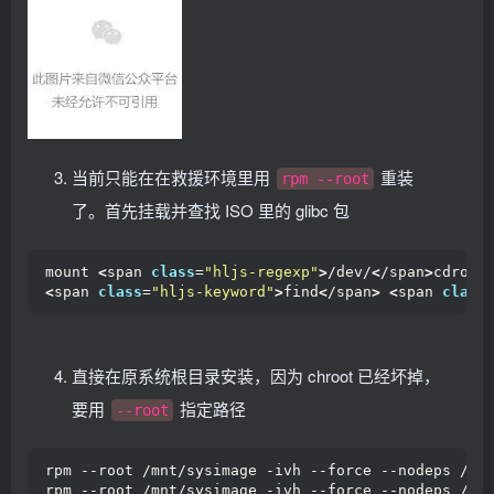
当前只能在在救援环境里用
重装
rpm --root
了。首先挂载并查找 ISO 里的 glibc 包
mount 
<
span 
class
=
"hljs-regexp"
>
/dev/
<
/span
>
cdrom 
<
span 
class
=
"hljs-keyword"
>
find
<
/span
>
<
span 
class
直接在原系统根目录安装，因为 chroot 已经坏掉，
要用
指定路径
--root
rpm --root /mnt/sysimage -ivh --force --nodeps /mn
rpm --root /mnt/sysimage -ivh --force --nodeps /mn