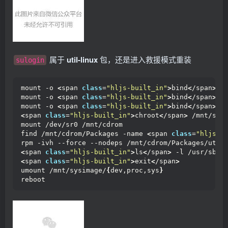
属于
util-linux
包，还是进入救援模式重装
sulogin
mount -o 
<
span 
class
=
"hljs-built_in"
>
bind
<
/span
>
 /
mount -o 
<
span 
class
=
"hljs-built_in"
>
bind
<
/span
>
 /
mount -o 
<
span 
class
=
"hljs-built_in"
>
bind
<
/span
>
 /
<
span 
class
=
"hljs-built_in"
>
chroot
<
/span
>
 /mnt/sys
mount /dev/sr0 /mnt/cdrom
find /mnt/cdrom/Packages -name 
<
span 
class
=
"hljs-s
rpm -ivh --force --nodeps /mnt/cdrom/Packages/util
<
span 
class
=
"hljs-built_in"
>
ls
<
/span
>
 -l /usr/sbin
<
span 
class
=
"hljs-built_in"
>
exit
<
/span
>
umount /mnt/sysimage/
{
dev,proc,sys
}
reboot