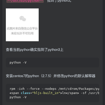
**指到了python3。 **
**/usr/bin/python**
查看当前python确实指到了python3上
python -V
安装centos7的python（2.7.5）并修改python的默认解释器
rpm -ivh --force --nodeps /mnt/cdrom/Packages/pyth
<
span 
class
=
"hljs-built_in"
>
ln
<
/span
>
 -sf /usr/bin
python -V