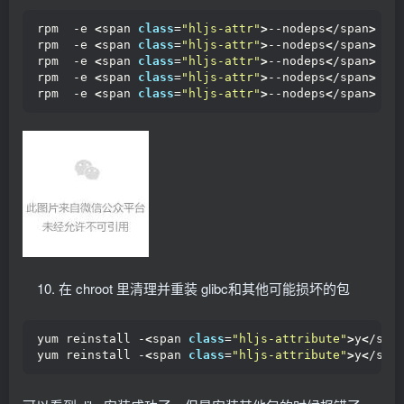
rpm  -e 
<
span 
class
=
"hljs-attr"
>
--nodeps
<
/span
>
 gl
rpm  -e 
<
span 
class
=
"hljs-attr"
>
--nodeps
<
/span
>
 gl
rpm  -e 
<
span 
class
=
"hljs-attr"
>
--nodeps
<
/span
>
 gl
rpm  -e 
<
span 
class
=
"hljs-attr"
>
--nodeps
<
/span
>
 gl
rpm  -e 
<
span 
class
=
"hljs-attr"
>
--nodeps
<
/span
>
 gl
在 chroot 里清理并重装 glibc和其他可能损坏的包
yum reinstall -
<
span 
class
=
"hljs-attribute"
>
y
<
/spa
yum reinstall -
<
span 
class
=
"hljs-attribute"
>
y
<
/spa