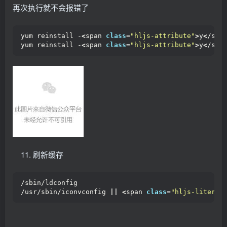
再次执行就不会报错了
yum reinstall -
<
span 
class
=
"hljs-attribute"
>
y
<
/spa
yum reinstall -
<
span 
class
=
"hljs-attribute"
>
y
<
/spa
刷新缓存
/sbin/ldconfig
/usr/sbin/iconvconfig 
||
<
span 
class
=
"hljs-literal