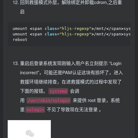
回到救援模式外层，解除绑定并卸载cdrom,之后重
启
umount 
<
span 
class
=
"hljs-regexp"
>
/mnt/
<
/span
>
sysim
umount 
<
span 
class
=
"hljs-regexp"
>
/mnt/
<
/span
>
sysim
reboot
重启后登录系统发现刚输入用户名立刻提示 “Login
incorrect”，可能还是PAM认证这块有损坏了，进入
救援环境继续排查，在进救援模式的过程中发现了
下面的报错。
会调
systemd
用
来提供 root 登录，系统
/usr/sbin/sulogin
里
不见了导致现在无法登录 。
sulogin