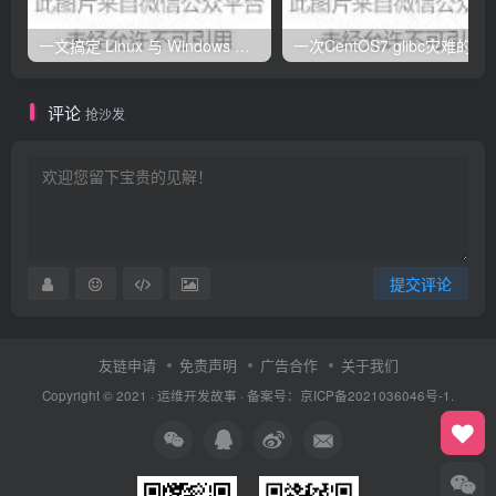
一文搞定 Linux 与 Windows 双系统修复
一次CentOS7 gli
评论
抢沙发
提交评论
友链申请
免责声明
广告合作
关于我们
Copyright © 2021 ·
运维开发故事
·
备案号：京ICP备2021036046号-1.