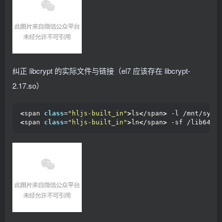
纠正 libcrypt 的实际文件与链接（el7 应该存在 libcrypt-
2.17.so）
<
span 
class
=
"hljs-built_in"
>
ls
<
/span
>
 -l /mnt/sysi
<
span 
class
=
"hljs-built_in"
>
ln
<
/span
>
 -sf /lib64/l