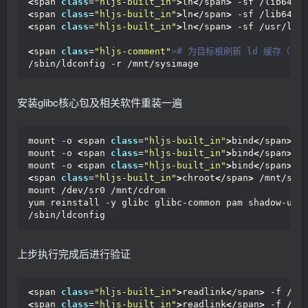
<
span 
class
=
"hljs-built_in"
>
ln
<
/span
>
 -sf /lib64/l
<
span 
class
=
"hljs-built_in"
>
ln
<
/span
>
 -sf /lib64/l
<
span 
class
=
"hljs-built_in"
>
ln
<
/span
>
 -sf /usr/lib
<
span 
class
=
"hljs-comment"
># 为目标根刷新 ld 缓存（不用 c
/sbin/ldconfig -r /mnt/sysimage
安装glibc核心包及相关软件重装一遍
mount -o 
<
span 
class
=
"hljs-built_in"
>
bind
<
/span
>
 /
mount -o 
<
span 
class
=
"hljs-built_in"
>
bind
<
/span
>
 /
mount -o 
<
span 
class
=
"hljs-built_in"
>
bind
<
/span
>
 /
<
span 
class
=
"hljs-built_in"
>
chroot
<
/span
>
 /mnt/sys
mount /dev/sr0 /mnt/cdrom
yum reinstall -y glibc glibc-common pam shadow-uti
/sbin/ldconfig
上步执行完成后进行验证
<
span 
class
=
"hljs-built_in"
>
readlink
<
/span
>
 -f /li
<
span 
class
=
"hljs-built_in"
>
readlink
<
/span
>
 -f /li