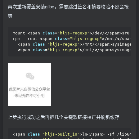
再次重新覆盖安装glibc，需要跳过签名和摘要校验不然会报
错
mount 
<
span 
class
=
"hljs-regexp"
>
/dev/
<
/span
>
sr0 
<
s
rpm --root 
<
span 
class
=
"hljs-regexp"
>
/mnt/
<
/span
>
s
<
span 
class
=
"hljs-regexp"
>
/mnt/
<
/span
>
sysimage
<
s
<
span 
class
=
"hljs-regexp"
>
/mnt/
<
/span
>
sysimage
<
s
上步执行成功之后再把几个关键软链接校正并刷新缓存
<
span 
class
=
"hljs-built_in"
>
ln
<
/span
>
 -sf /lib64/l