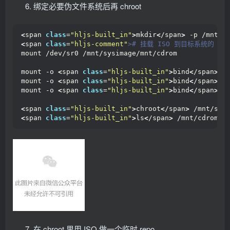
绑定必要伪文件系统后再 chroot
<
span 
class
=
"hljs-built_in"
>
mkdir
<
/span
>
 -p /mnt/s
<
span 
class
=
"hljs-comment"
># 挂载 ISO 到目标系统的 /mnt
mount /dev/sr0 /mnt/sysimage/mnt/cdrom
mount -o 
<
span 
class
=
"hljs-built_in"
>
bind
<
/span
>
 /
mount -o 
<
span 
class
=
"hljs-built_in"
>
bind
<
/span
>
 /
mount -o 
<
span 
class
=
"hljs-built_in"
>
bind
<
/span
>
 /
<
span 
class
=
"hljs-built_in"
>
chroot
<
/span
>
 /mnt/sys
<
span 
class
=
"hljs-built_in"
>
ls
<
/span
>
 /mnt/cdrom/P
在 chroot 里用 ISO 做一个临时 repo