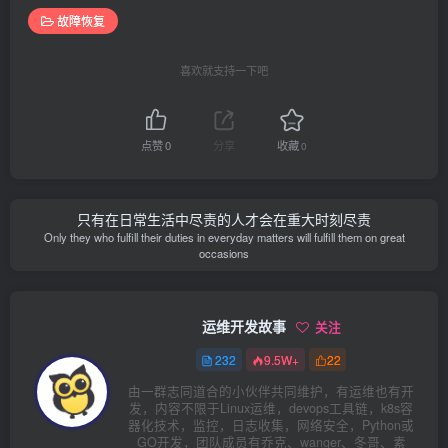
故障恢复
喜欢就支持一下吧
点赞
0
分享
收藏
0
只有在日常生活中尽责的人才会在重大时刻尽责
Only they who fulfill their duties in everyday matters will fulfill them on great
occasions
运维开发故事
关注
232
9.5W+
22
由一群志同道合的小伙伴共同维护，有运维也有开
发，内容不限于Linux运维，devops工具链，k8s容
器化技术，监控，日志收集，网络安全，Python或
GO开发，团队成员有乔克、wanger、冬哥、素