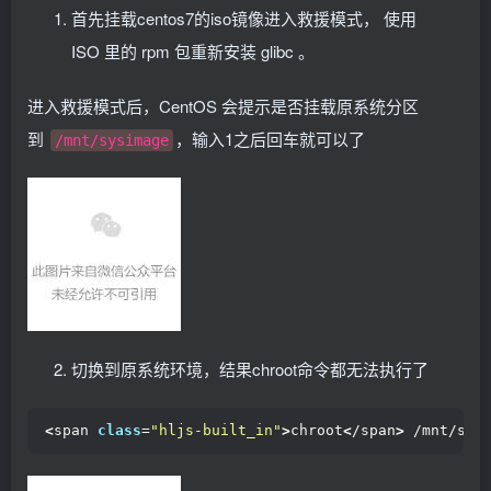
首先挂载centos7的iso镜像进入救援模式， 使用
ISO 里的 rpm 包重新安装 glibc 。
进入救援模式后，CentOS 会提示是否挂载原系统分区
到
，输入1之后回车就可以了
/mnt/sysimage
切换到原系统环境，结果chroot命令都无法执行了
<
span 
class
=
"hljs-built_in"
>
chroot
<
/span
>
 /mnt/sys