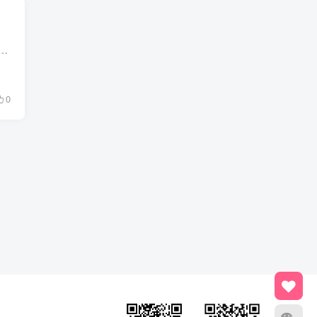
的一台CNA节点，突然挂掉了，重启之后也找不到引导，由于vrm管理平台的虚拟机也部署在那个节点上，vrm没做主备部署，导致了vrm管理平台也无法使用,后来重装了那个...
0