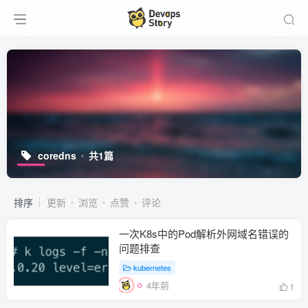
coredns
共1篇
排序
更新
浏览
点赞
评论
一次K8s中的Pod解析外网域名错误的
问题排查
kubernetes
4年前
1