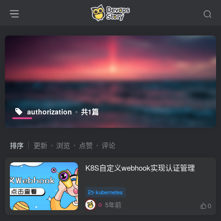
authorization
共1篇
排序
更新
浏览
点赞
评论
K8S自定义webhook实现认证管理
kubernetes
5年前
0