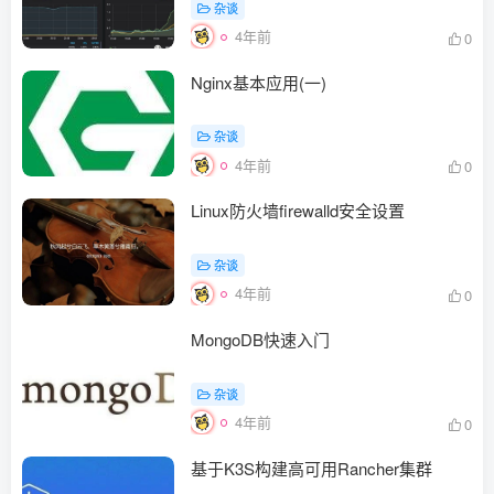
杂谈
4年前
0
Nginx基本应用(一)
杂谈
4年前
0
Linux防火墙firewalld安全设置
杂谈
4年前
0
MongoDB快速入门
杂谈
4年前
0
基于K3S构建高可用Rancher集群