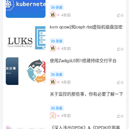
杂谈
4年前
0
kvm qcow2和ceph rbd虚拟机磁盘加密
杂谈
4年前
0
使用Zadig从0到1搭建持续交付平台
杂谈
4年前
0
关于监控的那些事，你有必要了解一下
杂谈
4年前
0
《深入浅出DPDK》&《DPDK应用基