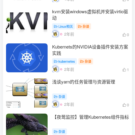
kvm安装windows虚拟机并安装virtio驱
动
Linux相关
杂谈
2年前
0
Kubernets的NVIDIA设备插件安装方案
实践
kubernetes
杂谈
2年前
1
浅谈yarn的任务管理与资源管理
杂谈
2年前
0
【夜莺监控】管理Kubernetes组件指标
杂谈