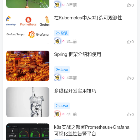
3年前
0
在Kubernetes中从0打造可观测性
杂谈
3年前
0
Spring 框架介绍和使用
Java
4年前
0
多线程开发实用技巧
Java
4年前
0
k8s实战之部署Prometheus+Grafana
可视化监控告警平台